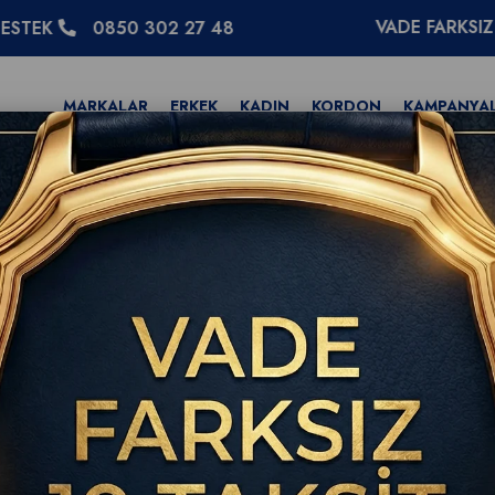
VADE FARKSIZ 10 TAKSİT
850 302 27 48
MARKALAR
ERKEK
KADIN
KORDON
KAMPANYA
 Heritage 38mm Erkek Kol Saati L1.649.4.02.6
Longines Conquest 
Erkek Kol Saati L1.6
(0)
WhatsApp
Tıkla Sor
Longines Resmi Bayi Doğrul