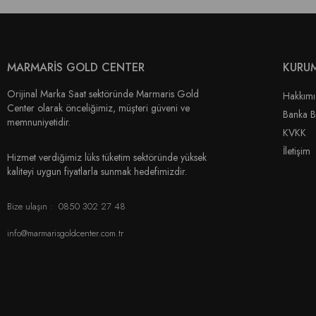
MARMARİS GOLD CENTER
KURU
Orijinal Marka Saat sektöründe Marmaris Gold
Hakkım
Center olarak önceliğimiz, müşteri güveni ve
Banka Bi
memnuniyetidir.
KVKK
İletişim
Hizmet verdiğimiz lüks tüketim sektöründe yüksek
kaliteyi uygun fiyatlarla sunmak hedefimizdir.
Bize ulaşın :
0850 302 27 48
info@marmarisgoldcenter.com.tr