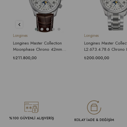
Longines
Longines
Longines Master Collection
Longines Master Collec
Moonphase Chrono 42mm
L2.673.4.78.6 Chrono
L2.773.4.78.3 Erkek Saati
40mm Erkek Saati
₺211.800,00
₺200.000,00
%100 GÜVENLİ ALIŞVERİŞ
KOLAY İADE & DEĞİŞİM