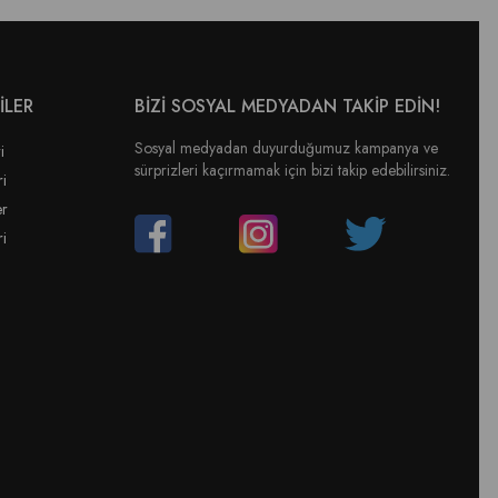
İLER
BİZİ SOSYAL MEDYADAN TAKİP EDİN!
Sosyal medyadan duyurduğumuz kampanya ve
i
sürprizleri kaçırmamak için bizi takip edebilirsiniz.
ri
er
ri