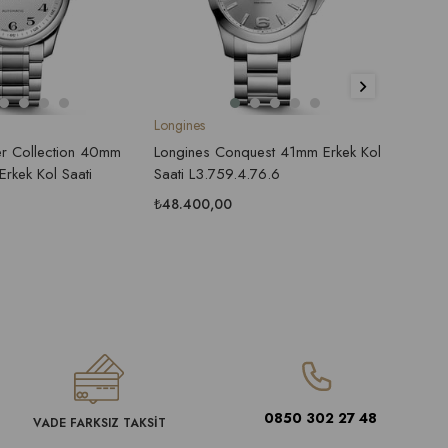
Longines
Longin
er Collection 40mm
Longines Conquest 41mm Erkek Kol
Longin
Erkek Kol Saati
Saati L3.759.4.76.6
L2.77
42mm E
₺48.400,00
₺211.
0850 302 27 48
VADE FARKSIZ TAKSİT