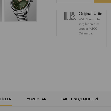
Orijinal Ürün
Web Sitemizde
sergilenen tüm
ürünler %100
Orijinaldir.
IKLERI
YORUMLAR
TAKSIT SEÇENEKLERI