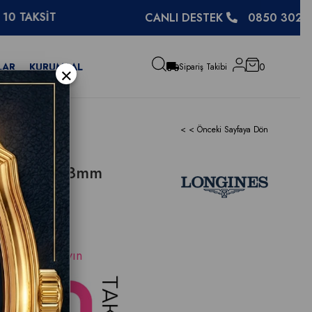
CANLI DESTEK
0850 302 27 48
LAR
KURUMSAL
0
×
Sipariş Takibi
< < Önceki Sayfaya Dön
Heritage 38mm
49.4.02.6
ama için
tıklayın