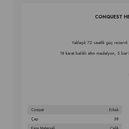
CONQUEST HERI
Yaklaşık 72 saatlik güç rezervl
18 karat balıklı altın madalyon, 5 bar’a
Erkek
Cinsiyet
38
Çap
Çelik
Kasa Materyali