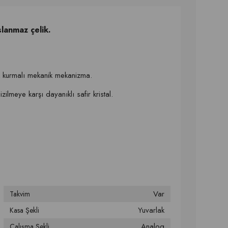
anmaz çelik.
ik kurmalı mekanik mekanizma.
zilmeye karşı dayanıklı safir kristal.
Var
Takvim
Yuvarlak
Kasa Şekli
Analog
Çalışma Şekli