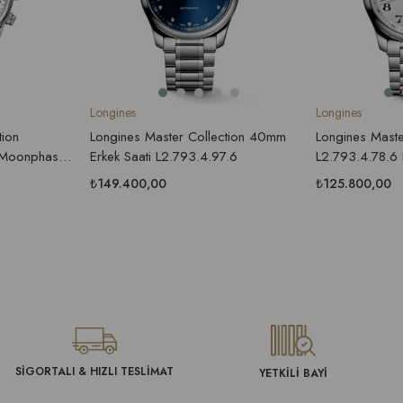
Longines
Longines
Longines Master Collection 40mm
Longines Mast
tion
Erkek Saati L2.793.4.97.6
L2.793.4.78.6 
 Moonphase
₺149.400,00
₺125.800,00
SİGORTALI & HIZLI TESLİMAT
YETKİLİ BAYİ