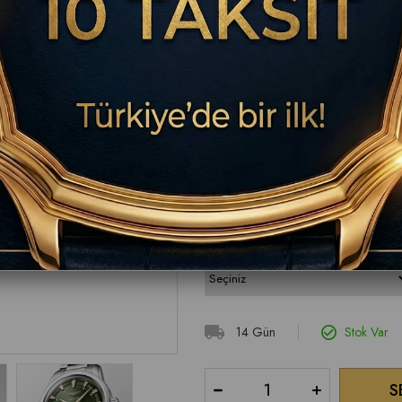
₺170.900,00
BU ÜRÜNDE TESLİM SÜRESİ 7-14 İŞ G
İletişim: 0850 302 27 48
Uygun bilek ölçünüzü seçiniz.
14 Gün
Stok Var