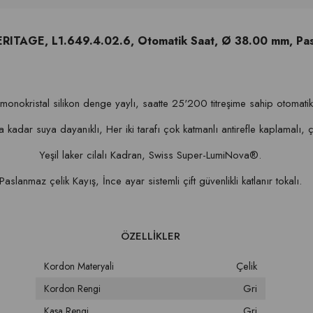
TAGE, L1.649.4.02.6, Otomatik Saat, Ø 38.00 mm, Pasl
i monokristal silikon denge yaylı, saatte 25'200 titreşime sahip otomat
 kadar suya dayanıklı, Her iki tarafı çok katmanlı antirefle kaplamalı, çi
Yeşil laker cilalı Kadran, Swiss Super-LumiNova®.
Paslanmaz çelik Kayış, İnce ayar sistemli çift güvenlikli katlanır tokalı.
Çelik
Kordon Materyali
Gri
Kordon Rengi
Gri
Kasa Rengi