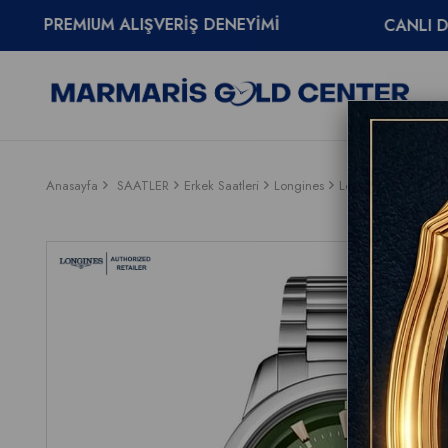
M ALIŞVERİŞ DENEYİMİ
CANLI DESTEK
0
Anasayfa
SAATLER
Erkek Saatleri
Longines
Longines Conquest