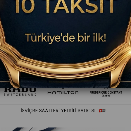
İSVİÇRE SAATLERİ YETKİLİ SATICISI