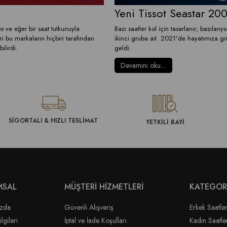
Yeni Tissot Seastar 20
 ve eğer bir saat tutkunuyla
Bazı saatler kol için tasarlanır; bazılar
ri bu markaların hiçbiri tarafından
ikinci gruba ait. 2021'de hayatımıza gire
ilirdi.
geldi.
Devamını oku…
SİGORTALI & HIZLI TESLİMAT
YETKİLİ BAYİ
MSAL
MÜŞTERİ HİZMETLERİ
KATEGOR
ızda
Güvenli Alışveriş
Erkek Saatler
lgileri
İptal ve İade Koşulları
Kadın Saatle