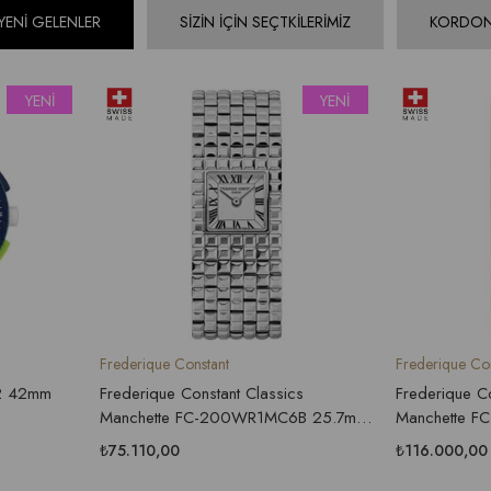
YENİ GELENLER
SİZİN İÇİN SEÇTKİLERİMİZ
KORDON
YENI
ÜRÜN
Frederique Constant
Frederique Constant
Frederique Constant Classics
Frederique Constant Cla
Manchette FC-200WR1MC6B 25.7mm
Manchette FC-200TU1M
Kadın Kol Saati
Kadın Kol Saati
₺75.110,00
₺116.000,00