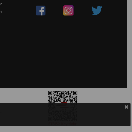
er
ri