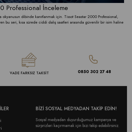
00 Professional İnceleme
ıysa okyanusun dibinde kanıtlanmak için. Tissot Seastar 2000 Professional,
n bu seri, kısa sürede ciddi dalış saatleri arasında güvenilir bir isim haline
0850 302 27 48
VADE FARKSIZ TAKSİT
İLER
BİZİ SOSYAL MEDYADAN TAKİP EDİN!
Sosyal medyadan duyurduğumuz kampanya ve
i
sürprizleri kaçırmamak için bizi takip edebilirsiniz.
ri