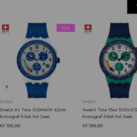
YENI
YENI
ÜRÜN
ÜRÜN
Swatch
's Time SUSM409 42mm
Swatch Time Flies SUSG412 42mm
rkek Kol Saati
Kronograf Erkek Kol Saati
₺7.100,00