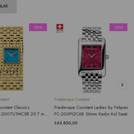
LAR
YENI
YENI
ÜRÜN
ÜRÜN
Frederique Constant
Frederique 
ssics
Frederique Constant Ladies by Felipao
Frederique
C5B 25.7 mm
FC-200PI2C6B 36mm Kadın Kol Saati
COSC FC-
Kol Saati
₺63.800,00
₺116.000