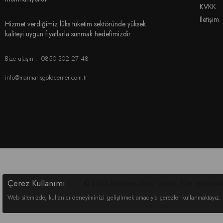
KVKK
İletişim
Hizmet verdiğimiz lüks tüketim sektöründe yüksek
kaliteyi uygun fiyatlarla sunmak hedefimizdir.
Bize ulaşın :
0850 302 27 48
info@marmarisgoldcenter.com.tr
Çerez Kullanımı
© 2026 Marmaris Gold Center. Tüm hakları sakl
Web sitemizde, kullanıcı deneyiminizi geliştirmek amacıyla çerezler kullanmaktayız. 