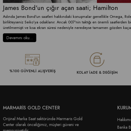
James Bond'un çığır açan saati; Hamilton
Aslında James Bond'un saatleri hakkındaki konuşmalar genellikle Omega, Rolex
birlikteyseniz Seiko'ya odaklanır. Ancak 007'nin taktığı en önemli saatlerden bi
üretilmemişti ve kısa ekran süresi nedeniyle neredeyse tamamen gözden kaçab
Devamını oku…
%100 GÜVENLİ ALIŞVERİŞ
KOLAY İADE & DEĞİŞİM
MARMARİS GOLD CENTER
KURU
Orijinal Marka Saat sektöründe Marmaris Gold
Hakkım
Center olarak önceliğimiz, müşteri güveni ve
Banka Bi
memnuniyetidir.