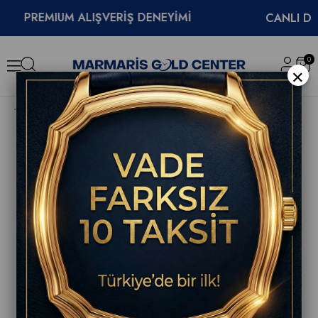
PREMIUM ALIŞVERİŞ DENEYİMİ
CANLI DESTE
0
×
Tissot PRX Powermatic 80 35mm 18K Gold Bezel Kadın Saati T931.207.41.031.01