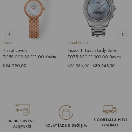
Tissot
Tissot Outlet
Tissot Lovely
Tissot T-Touch Lady Solar
T058.009.33.111.00 Kadın
T075.220.11.101.00 Bayan
Saati
Saati
₺24.290,00
₺35.586,00
₺30.248,10
SİGORTALI & HIZLI
%100 GÜVENLİ
TESLİMAT
KOLAY İADE & DEĞİŞİM
ALIŞVERİŞ