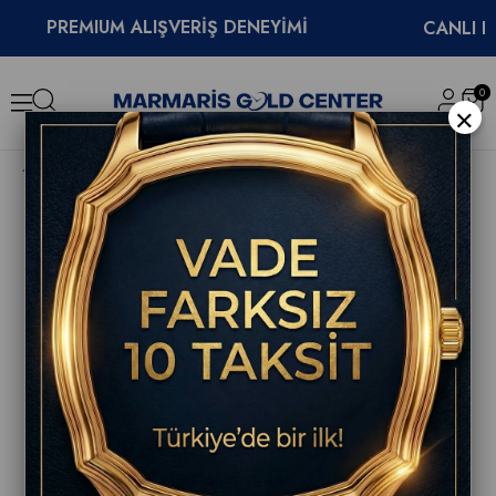
PREMIUM ALIŞVERİŞ DENEYİMİ
CANLI DEST
0
×
Longines Conquest 30mm Kadın Kol Saati L3.320.5.02.6