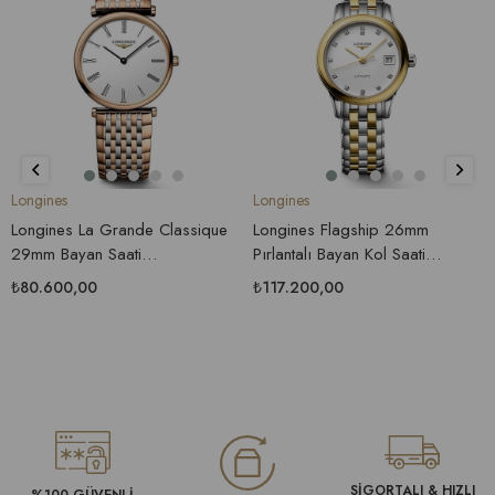
Longines
Longines
Longines La Grande Classique
Longines Flagship 26mm
29mm Bayan Saati
Pırlantalı Bayan Kol Saati
L4.512.1.91.7
L4.274.3.27.7
₺80.600,00
₺117.200,00
SİGORTALI & HIZLI