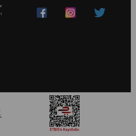
er
ri