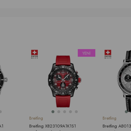
YENI
ÜRÜN
Breitling
Breitling
A1
Breitling X823109A1K1S1
Breitling AB0