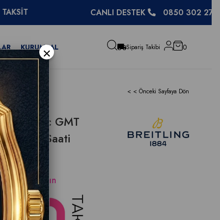
CANLI DESTEK
0850 302 27 48
LAR
KURUMSAL
0
×
Sipariş Takibi
< < Önceki Sayfaya Dön
t Automatic GMT
kek Kol Saati
ama için
tıklayın