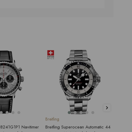
Breitling
Breitlin
138241G1P1 Navitimer
Breitling Superocean Automatic 44
Breitl