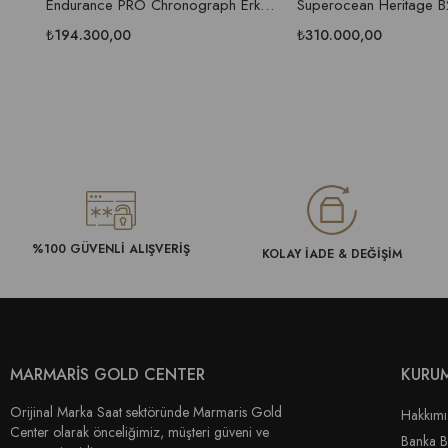
Endurance PRO Chronograph Erkek
Superocean Heritage 
Saati
Automatic 42 Erkek Kol 
₺194.300,00
₺310.000,00
%100 GÜVENLİ ALIŞVERİŞ
KOLAY İADE & DEĞİŞİM
MARMARİS GOLD CENTER
KURU
Orijinal Marka Saat sektöründe Marmaris Gold
Hakkım
Center olarak önceliğimiz, müşteri güveni ve
Banka Bi