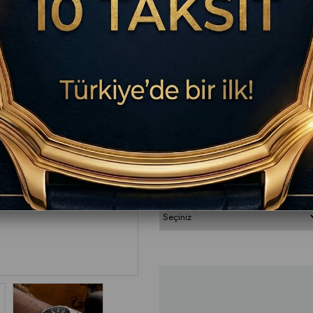
₺336.400,00
Breitling Yetkili Bayi | 28. Yıl
İletişim: 0850 302 27 48
Uygun bilek ölçünüzü seçiniz.