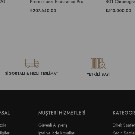
B20
Professional Endurance Pro
B01 Chronogra
Saati
IRONMAN® Erkek Saat
₺207.640,00
₺513.000,00
SİGORTALI & HIZLI TESLİMAT
YETKİLİ BAYİ
MSAL
MÜŞTERİ HİZMETLERİ
KATEGOR
ızda
Güvenli Alışveriş
Erkek Saatler
lgileri
İptal ve İade Koşulları
Kadın Saatle