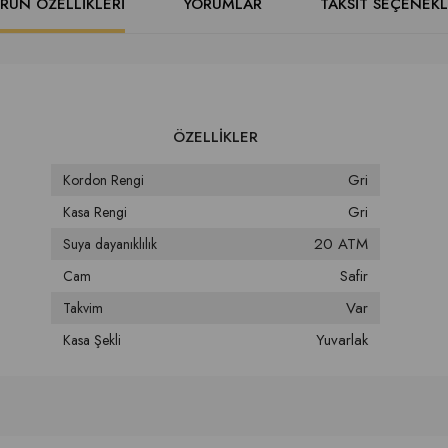
RÜN ÖZELLIKLERI
YORUMLAR
TAKSIT SEÇENEKL
Gri
Kordon Rengi
Gri
Kasa Rengi
20 ATM
Suya dayanıklılık
Safir
Cam
Var
Takvim
Yuvarlak
Kasa Şekli