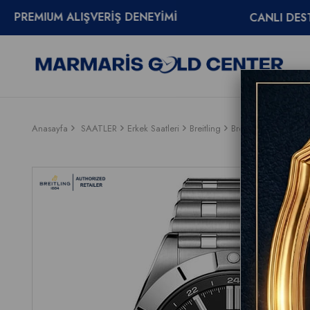
 ALIŞVERİŞ DENEYİMİ
CANLI DESTEK
085
Anasayfa
SAATLER
Erkek Saatleri
Breitling
Breitling Chronoma