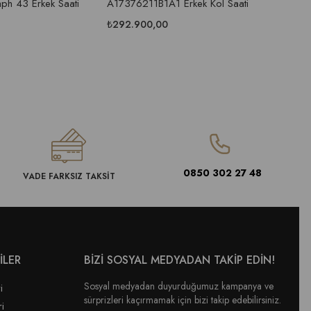
ph 43 Erkek Saati
A17376211B1A1 Erkek Kol Saati
40 A3
Saati
₺292.900,00
₺336.
0850 302 27 48
VADE FARKSIZ TAKSİT
İLER
BİZİ SOSYAL MEDYADAN TAKİP EDİN!
Sosyal medyadan duyurduğumuz kampanya ve
i
sürprizleri kaçırmamak için bizi takip edebilirsiniz.
ri