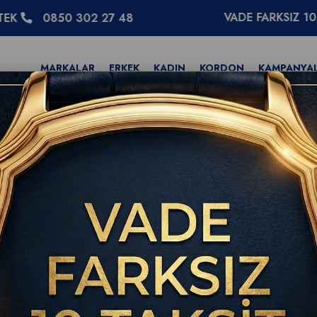
VADE FARKSIZ 10 TAKSİT
0 302 27 48
MARKALAR
ERKEK
KADIN
KORDON
KAMPANYA
t Automatic GMT 40 A32398101B1A1 Erkek Kol Saati
Breitling Chronoma
40 A32398101B1A1 Er
(0)
WhatsApp
T
ıkla Sor
Breitling Resmi Bayi Doğrul