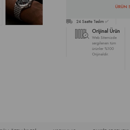
ÜRÜN 
24 Saatte Teslim ✅
Orijinal Ürün
Web Sitemizde
sergilenen tüm
ürünler %100
Orijinaldir.