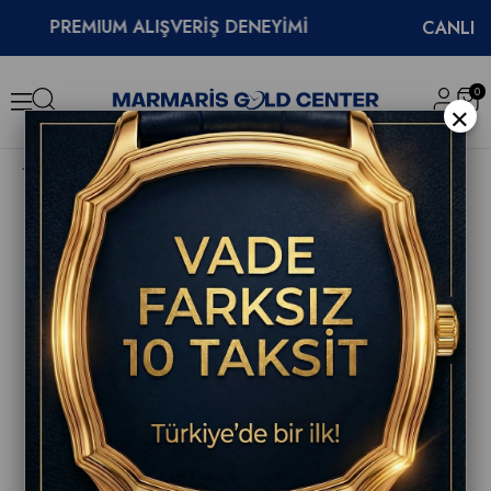
PREMIUM ALIŞVERİŞ DENEYİMİ
CANLI DEST
0
×
Breitling Navitimer Automatic GMT 41 A32310171C1A1 Erkek Kol Saati