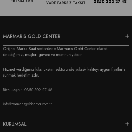
YETKİLİ BAYİ
0850 302 27 48
VADE FARKSIZ TAKSİT
MARMARİS GOLD CENTER
Orijinal Marka Saat sektöründe Marmaris Gold Center olarak
önceliğimiz, müşteri güveni ve memnuniyetidir.
Hizmet verdiğimiz lüks tüketim sektöründe yüksek kaliteyi uygun fiyatlarla
sunmak hedefimizdir.
Bize ulaşın :
0850 302 27 48
info@marmarisgoldcenter.com.tr
KURUMSAL