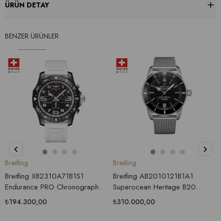
ÜRÜN DETAY
BENZER ÜRÜNLER
Breitling
Breitling
Breitling X82310A71B1S1
Breitling AB2010121B1A1
Endurance PRO Chronograph
Superocean Heritage B20
Erkek Saati
Automatic 42 Erkek Kol Saati
₺194.300,00
₺310.000,00