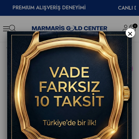
PREMIUM ALIŞVERİŞ DENEYİMİ
CANLI DESTE
0
×
Breitling Superocean 40mm Heritage B31 Erkek Saati AB3110361L1A1
YENI
ÜRÜN