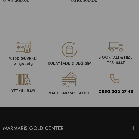
₺194.300,00
₺310.000,00
SİGORTALI & HIZLI
%100 GÜVENLİ
TESLİMAT
KOLAY İADE & DEĞİŞİM
ALIŞVERİŞ
YETKİLİ BAYİ
0850 302 27 48
VADE FARKSIZ TAKSİT
MARMARİS GOLD CENTER