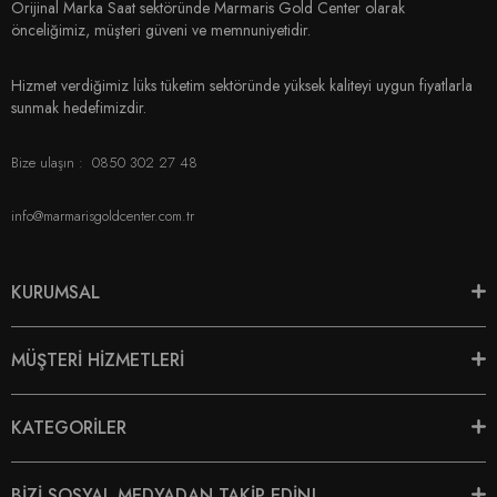
Orijinal Marka Saat sektöründe Marmaris Gold Center olarak
önceliğimiz, müşteri güveni ve memnuniyetidir.
Hizmet verdiğimiz lüks tüketim sektöründe yüksek kaliteyi uygun fiyatlarla
sunmak hedefimizdir.
Bize ulaşın :
0850 302 27 48
info@marmarisgoldcenter.com.tr
KURUMSAL
MÜŞTERİ HİZMETLERİ
KATEGORİLER
BİZİ SOSYAL MEDYADAN TAKİP EDİN!