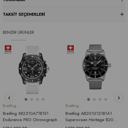
TAKSIT SEÇENEKLERI
BENZER ÜRÜNLER
Breitling
Breitling
Breitling X82310A71B1S1
Breitling AB2010121B1A1
Endurance PRO Chronograph
Superocean Heritage B20
Erkek Saati
Automatic 42 Erkek Kol Saati