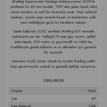
Breitling Superocean Heritage koleksiyonunun 2025’te
yenilenen bu 40 mm modeli, 1957’den gelen ikonik dalış
ruhunu modern ve zarif bir tasarımla sunar. Yeşil sunburst
kadranı, uyumlu yeşil seramik bezeli ve paslanmaz çelik
hasır bilekliğiyle güçlü bir karaktere sahiptir.
Saatin kalbinde COSC sertifikalı Breitling B31 otomatik
mekanizma yer alır. Yaklaşık 78 saat güç rezervi, şeffaf
arka kapak, 200 metre su geçirmezlik ve vidalı taç
özellikleriyle günlük kullanım ve su aktiviteleri için güvenilir
bir seçimdir.
Marmaris Gold Center olarak bu modeli Breitling yetkili
bayi güvencesiyle, orijinal ve garantili şekilde sunuyoruz.
Erkek
Cinsiyet
40
Çap
Çelik
Kasa Materyali