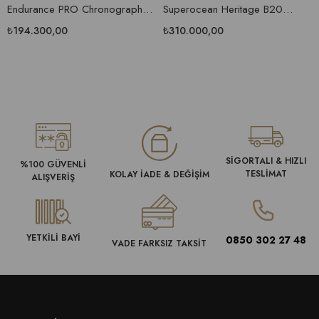
Endurance PRO Chronograph
Superocean Heritage B20
Erkek Saati
Automatic 42 Erkek Kol Saati
₺194.300,00
₺310.000,00
SİGORTALI & HIZLI
%100 GÜVENLİ
TESLİMAT
KOLAY İADE & DEĞİŞİM
ALIŞVERİŞ
YETKİLİ BAYİ
0850 302 27 48
VADE FARKSIZ TAKSİT