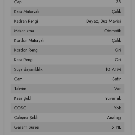
38
Çap
Çelik
Kasa Materyali
Beyaz
Buz Mavisi
Kadran Rengi
Otomatik
Mekanizma
Çelik
Kordon Materyali
Gri
Kordon Rengi
Gri
Kasa Rengi
10 ATM
Suya dayanıklılık
Safir
Cam
Var
Takvim
Yuvarlak
Kasa Şekli
Yok
COSC
Analog
Çalışma Şekli
5 YIL
Garanti Süresi