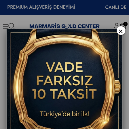
REMIUM ALIŞVERİŞ DENEYİMİ
CANLI DESTEK
0
×
Breitling Top Time B31 AB3113281A1A1 Erkek Kol Saati