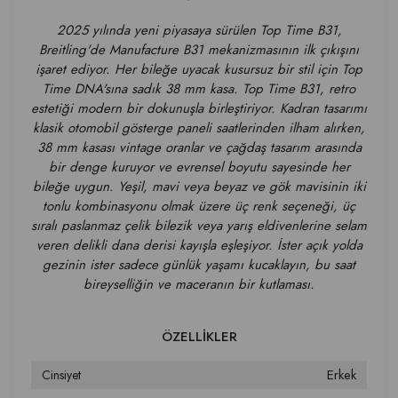
2025 yılında yeni piyasaya sürülen Top Time B31,
Breitling'de Manufacture B31 mekanizmasının ilk çıkışını
işaret ediyor. Her bileğe uyacak kusursuz bir stil için Top
Time DNA'sına sadık 38 mm kasa. Top Time B31, retro
estetiği modern bir dokunuşla birleştiriyor. Kadran tasarımı
klasik otomobil gösterge paneli saatlerinden ilham alırken,
38 mm kasası vintage oranlar ve çağdaş tasarım arasında
bir denge kuruyor ve evrensel boyutu sayesinde her
bileğe uygun. Yeşil, mavi veya beyaz ve gök mavisinin iki
tonlu kombinasyonu olmak üzere üç renk seçeneği, üç
sıralı paslanmaz çelik bilezik veya yarış eldivenlerine selam
veren delikli dana derisi kayışla eşleşiyor. İster açık yolda
gezinin ister sadece günlük yaşamı kucaklayın, bu saat
bireyselliğin ve maceranın bir kutlaması.
Erkek
Cinsiyet