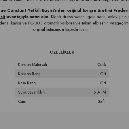
e Constant Yetkili Bayisi'nden orijinal İsviçre üretimi Frede
sit
avantajıyla satın alın.
Klasik dress watch (gala saati) anlayışını
risi kayışı ve FC-303 otomatik kalibresiyle takım elbisenin vazgeçilmez 
orijinal kutusunda kapıda teslim.
Çelik
Kordon Materyali
Gri
Kordon Rengi
Gri
Kasa Rengi
5 ATM
Suya dayanıklılık
Safir
Cam