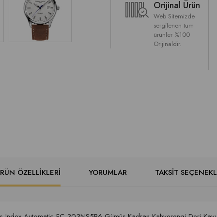
Orijinal Ürün
Web Sitemizde
sergilenen tüm
ürünler %100
Orijinaldir.
RÜN ÖZELLIKLERI
YORUMLAR
TAKSIT SEÇENEKL
cs Index Automatic FC-303NS5B6 Gümüş Kadran Kahverengi Deri Kayış 