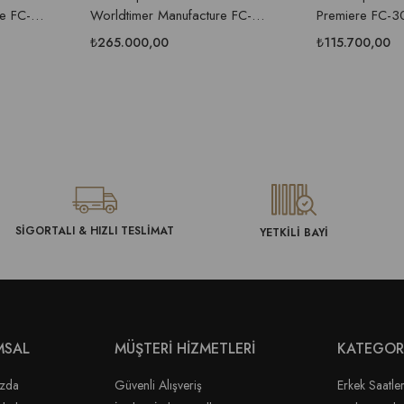
e FC-
Worldtimer Manufacture FC-
Premiere FC-3
ati
718WM4H6 Erkek Kol Saati
Saati
₺265.000,00
₺115.700,00
SİGORTALI & HIZLI TESLİMAT
YETKİLİ BAYİ
MSAL
MÜŞTERİ HİZMETLERİ
KATEGOR
ızda
Güvenli Alışveriş
Erkek Saatler