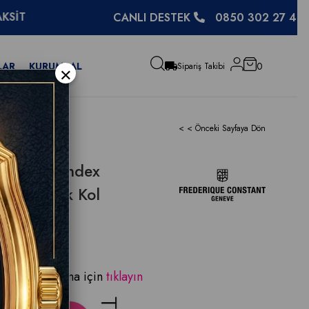
CANLI DESTEK
0850 302 27 48
LAR
KURUMSAL
0
×
Sipariş Takibi
< < Önceki Sayfaya Dön
Classics Index
5B6 Erkek Kol
Bayi Doğrulama için
tıklayın