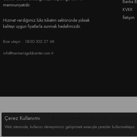
Banka Bi
memnuniyetidir.
KVKK
İletişim
Hizmet verdiğimiz lüks tüketim sektöründe yüksek
kaliteyi uygun fiyatlarla sunmak hedefimizdir.
Bize ulaşın :
0850 302 27 48
info@marmarisgoldcenter.com.tr
Çerez Kullanımı
© 2026 Marmaris Gold Center. Tüm hakları sakl
Web sitemizde, kullanıcı deneyiminizi geliştirmek amacıyla çerezler kullanmaktayız. 