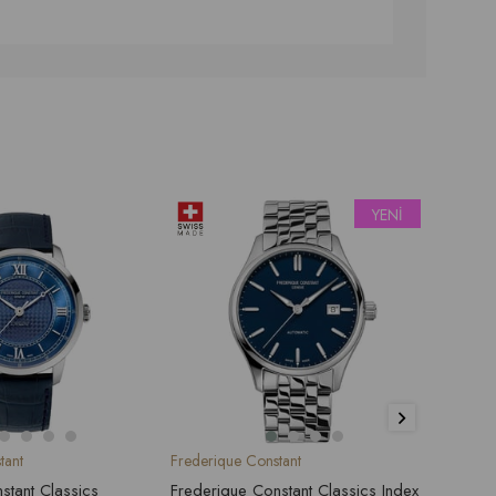
YENI
ÜRÜN
tant
Frederique Constant
Frederi
stant Classics
Frederique Constant Classics Index
Freder