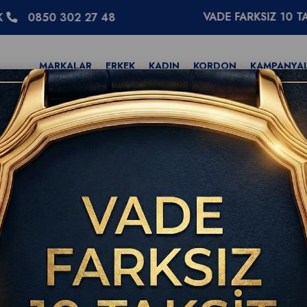
VADE FARKSIZ 10 TAKSİT
302 27 48
MARKALAR
ERKEK
KADIN
KORDON
KAMPANYA
que Constant Classics Index Automatic FC-303NS5B6 Erkek Kol Saati 40mm
Frederique Constant 
Automatic FC-303NS
YENI
ÜRÜN
Saati 40mm
(0)
WhatsApp
Tıkla Sor
Frederique Constant Resmi 