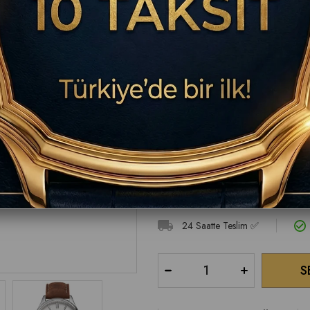
₺66.700,00
HIZLI TESLİMAT | 24 SAATTE TESLİM !
İletişim: 0850 302 27 48
24 Saatte Teslim ✅