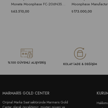
Moneta Moonphase FC-206N3S6
Moonphase Manufactur
Erkek Kol Saati
712MS4H6 Erkek Kol Sa
₺63.510,00
₺173.000,00
%100 GÜVENLİ ALIŞVERİŞ
KOLAY İADE & DEĞİŞİM
MARMARİS GOLD CENTER
KURU
Orijinal Marka Saat sektöründe Marmaris Gold
Hakkım
Center olarak önceliğimiz, müşteri güveni ve