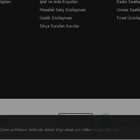
lgileri
İptal ve İade Koşulları
Kadın Saatle
Mesafeli Satış Sözleşmesi
Unisex Saatl
Üyelik Sözleşmesi
Fırsat Ürünle
Sıkça Sorulan Sorular
ıdır.
Çerez politikamız hakkında detaylı bilgi almak için lütfen
buraya tıklayınız
.