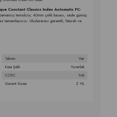
rique Constant Classics Index Automatic FC-
n zamansız temsilcisi; 40mm çelik kasası, sade gümüş
tamamlayıcısı. Uluslararası garantili, faturalı ve
Var
Takvim
Yuvarlak
Kasa Şekli
Yok
COSC
2 YIL
Garanti Süresi