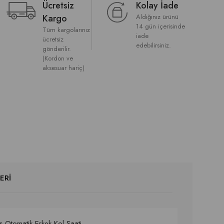
Ücretsiz
Kolay İade
Kargo
Aldığınız ürünü
14 gün içerisinde
Tüm kargolarınız
iade
ücretsiz
edebilirsiniz.
gönderilir.
(Kordon ve
aksesuar hariç)
ERI
Otomatik Erkek Kol Saati