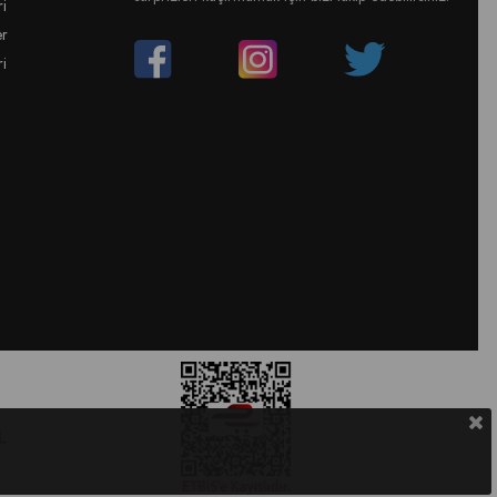
ri
er
ri