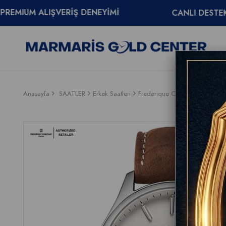
IŞVERİŞ DENEYİMİ
CANLI DESTEK
0850 
Anasayfa
SAATLER
Erkek Saatleri
Frederique Constant
Frederi