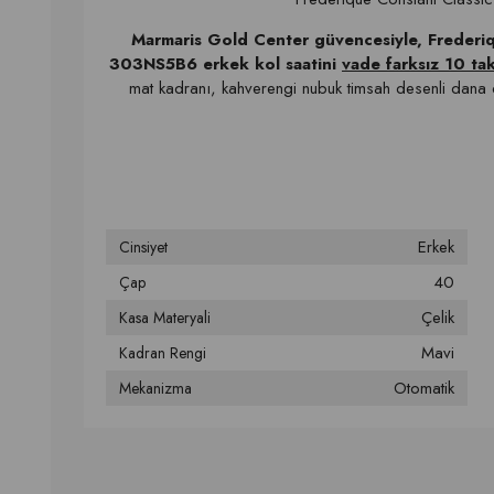
Marmaris Gold Center güvencesiyle, Frederiqu
303NS5B6 erkek kol saatini
vade farksız 10 tak
mat kadranı, kahverengi nubuk timsah desenli dana de
Erkek
Cinsiyet
40
Çap
Çelik
Kasa Materyali
Mavi
Kadran Rengi
Otomatik
Mekanizma