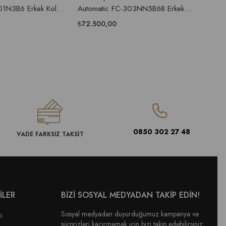
01N3B6 Erkek Kol
Automatic FC-303NN5B6B Erkek
Moonp
Kol Saati 40mm
Kol Saa
₺72.500,00
₺98.3
0850 302 27 48
VADE FARKSIZ TAKSİT
İLER
BİZİ SOSYAL MEDYADAN TAKİP EDİN!
Sosyal medyadan duyurduğumuz kampanya ve
i
sürprizleri kaçırmamak için bizi takip edebilirsiniz.