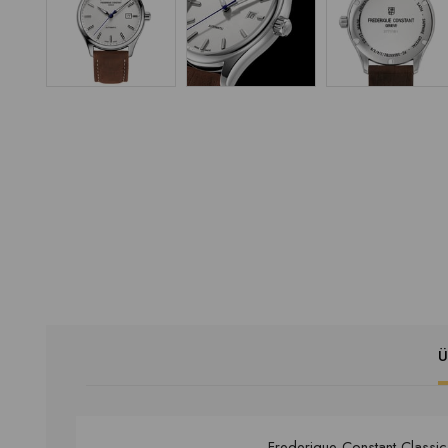
Ü
Frederique Constant Classi