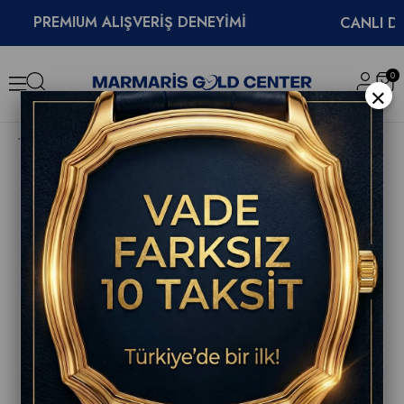
PREMIUM ALIŞVERİŞ DENEYİMİ
CANLI DESTE
0
×
Frederique Constant Highlife Chronograph Automatic Limited Edition 41mm Erkek Saati FC-391SGR4NH6