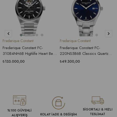
Frederique Constant
Frederique Constant
Frederique Constant FC-
Frederique Constant FC-
310B4NH6B Highlife Heart Beat
220NS5B6B Classics Quartz
Automatic Erkek Saati
Erkek Saati
₺133.000,00
₺49.300,00
SİGORTALI & HIZLI
%100 GÜVENLİ
TESLİMAT
KOLAY İADE & DEĞİŞİM
ALIŞVERİŞ