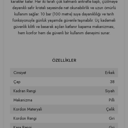
karakter katar. Her iki tarafı çok katmanlı antirefle kaplı, çizilmeye
dayanıklı safir kristali sayesinde net okunabilirlik ve uzun ömürlü
kullanım sağlar. 10 bar (100 metre) suya dayanıklılığı ve tarih
fonksiyonuyla günlük yaşamda güvenle taşınabilir. Üç kademeli
güvenlik kilitli ve basarak açılan katlanır kapama mekanizması,
hem konfor hem de güvenli bir kullanım deneyimi sunar.
Erkek
Cinsiyet
38
Çap
Siyah
Kadran Rengi
Pilli
Mekanizma
Çelik
Kordon Materyali
Gri
Kordon Rengi
Gri
Kasa Rengi