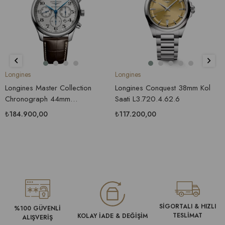
Longines
Longines
Longines Master Collection
Longines Conquest 38mm Kol
Chronograph 44mm
Saati L3.720.4.62.6
L2.859.4.78.3 Erkek Saati
₺184.900,00
₺117.200,00
SİGORTALI & HIZLI
%100 GÜVENLİ
TESLİMAT
KOLAY İADE & DEĞİŞİM
ALIŞVERİŞ