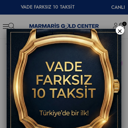
VADE FARKSIZ 10 TAKSİT
CANLI DEST
0
×
Longines Conquest L3.750.4.52.6 38mm Erkek Kol Saati
YENI
ÜRÜN