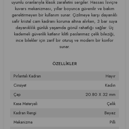
uyumlu oranlarıyla klasik zarafetini sergiler. Hassas İsviçre
kuvars mekanizması, yıllar boyunca güvenilir ve bakım
gerektirmeyen bir kullanım sunar. Çizilmeye karşı dayanıklı
safir kristal cam kadranı koruma altına alırken, 3 bar suya
dayanıklılık günlük yaşamda gönül rahatlığı sağlar. Üç
kademeli güvenlik katlanır kilitli paslanmaz çelik bileziği,
ince bilekler için zarif bir oturuş ve modern bir konfor
sunar.
Hayır
Pırlantalı Kadran
Kadın
Cinsiyet
20.80 X 32 mm
Çap
Çelik
Kasa Materyali
Beyaz
Kadran Rengi
Pilli
Mekanizma