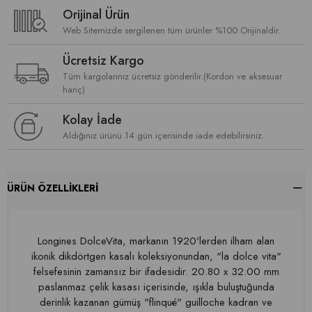
Orijinal Ürün
Web Sitemizde sergilenen tüm ürünler %100 Orijinaldir.
Ücretsiz Kargo
Tüm kargolarınız ücretsiz gönderilir.(Kordon ve aksesuar
hariç)
Kolay İade
Aldığınız ürünü 14 gün içerisinde iade edebilirsiniz.
ÜRÜN ÖZELLIKLERI
Longines DolceVita, markanın 1920'lerden ilham alan
ikonik dikdörtgen kasalı koleksiyonundan, "la dolce vita"
felsefesinin zamansız bir ifadesidir. 20.80 x 32.00 mm
paslanmaz çelik kasası içerisinde, ışıkla buluştuğunda
derinlik kazanan gümüş "flinqué" guilloche kadran ve