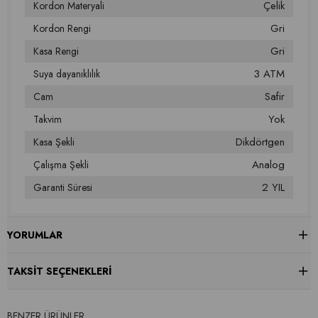
Çelik
Kordon Materyali
Gri
Kordon Rengi
Gri
Kasa Rengi
3 ATM
Suya dayanıklılık
Safir
Cam
Yok
Takvim
Dikdörtgen
Kasa Şekli
Analog
Çalışma Şekli
2 YIL
Garanti Süresi
YORUMLAR
TAKSIT SEÇENEKLERI
BENZER ÜRÜNLER