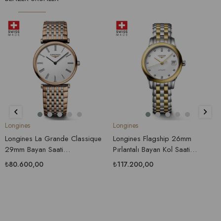
Longines
Longines
Longines La Grande Classique
Longines Flagship 26mm
29mm Bayan Saati
Pırlantalı Bayan Kol Saati
L4.512.1.91.7
L4.274.3.27.7
₺80.600,00
₺117.200,00