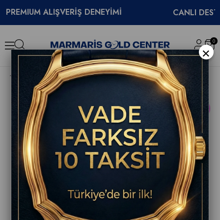
MIUM ALIŞVERİŞ DENEYİMİ
CANLI DESTEK
0
×
Longines DolceVita L5.255.4.70.6 Kadın Kol Saati
YENI
ÜRÜN