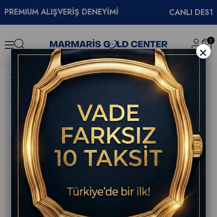
EMIUM ALIŞVERİŞ DENEYİMİ
CANLI DESTEK
0
×
Swatch SO34S700 What if ...Sky Unisex Kol Saati