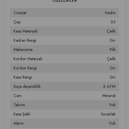
Kadın
Cinsiyet
33
Çap
Çelik
Kasa Materyali
Gri
Kadran Rengi
Pilli
Mekanizma
Çelik
Kordon Materyali
Gri
Kordon Rengi
Gri
Kasa Rengi
3 ATM
Suya dayanıklılık
Mineral
Cam
Yok
Takvim
Yuvarlak
Kasa Şekli
Yok
Alarm