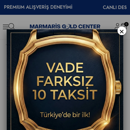
EMIUM ALIŞVERİŞ DENEYİMİ
CANLI DESTEK
0
×
Swatch YLS237G Petal Bliss Bayan Kol Saati