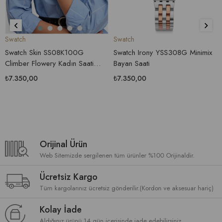
Swatch
Swatch
Swatch Skin SS08K100G
Swatch Irony YSS308G Minimix
Climber Flowery Kadın Saati
Bayan Saati
(SFK300G)
₺7.350,00
₺7.350,00
Orijinal Ürün
Web Sitemizde sergilenen tüm ürünler %100 Orijinaldir.
Ücretsiz Kargo
Tüm kargolarınız ücretsiz gönderilir.(Kordon ve aksesuar hariç)
Kolay İade
Aldığınız ürünü 14 gün içerisinde iade edebilirsiniz.