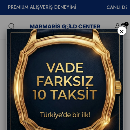
REMIUM ALIŞVERİŞ DENEYİMİ
CANLI DESTEK
0
×
TAG Heuer Formula 1 Chronograph X Oracle Red Bull Racing 44mm CBZ2080.FT8091 Erkek Kol Saati