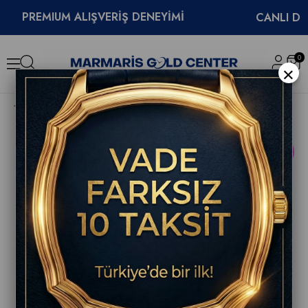
REMIUM ALIŞVERİŞ DENEYİMİ
CANLI DESTEK
0
×
TAG Heuer Formula 1 Solargraph Kol Saati WBY1165.FT8115
YENI
ÜRÜN