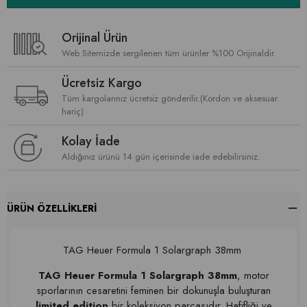
Orijinal Ürün
Web Sitemizde sergilenen tüm ürünler %100 Orijinaldir.
Ücretsiz Kargo
Tüm kargolarınız ücretsiz gönderilir.(Kordon ve aksesuar
hariç)
Kolay İade
Aldığınız ürünü 14 gün içerisinde iade edebilirsiniz.
ÜRÜN ÖZELLIKLERI
TAG Heuer Formula 1 Solargraph 38mm
TAG Heuer Formula 1 Solargraph 38mm
, motor
sporlarının cesaretini feminen bir dokunuşla buluşturan
limited edition
bir koleksiyon parçasıdır. Hafifliği ve