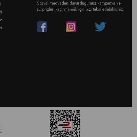
Sosyal medyadan duyurduğumuz kampanya ve
i
sürprizleri kaçırmamak için bizi takip edebilirsiniz.
ri
er
ri