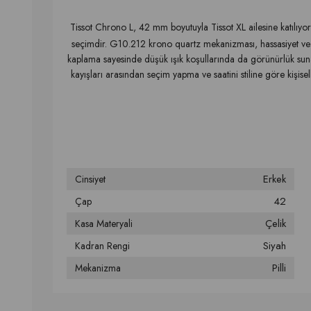
Tissot Chrono L, 42 mm boyutuyla Tissot XL ailesine katılıyor
seçimdir. G10.212 krono quartz mekanizması, hassasiyet ve 
kaplama sayesinde düşük ışık koşullarında da görünürlük sunar. K
kayışları arasından seçim yapma ve saatini stiline göre kişise
Erkek
Cinsiyet
42
Çap
Çelik
Kasa Materyali
Siyah
Kadran Rengi
Pilli
Mekanizma