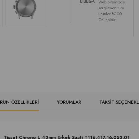
Web Sitemizde
sergilenen tüm
ürünler %100
Orijinaldir.
RÜN ÖZELLIKLERI
YORUMLAR
TAKSIT SEÇENEKL
Tissot Chrono L 42mm Erkek Saati T116.417.16.052.01