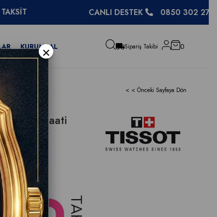
CANLI DESTEK
0850 302 27 48
LAR
KURUMSAL
0
×
Sipariş Takibi
< < Önceki Sayfaya Dön
m Erkek Saati
 için
tıklayın