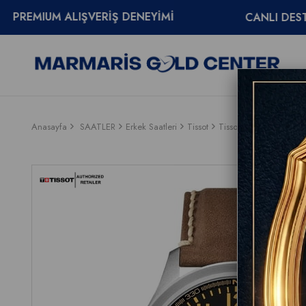
ALIŞVERİŞ DENEYİMİ
CANLI DESTEK
085
Anasayfa
SAATLER
Erkek Saatleri
Tissot
Tissot Chrono L 42mm