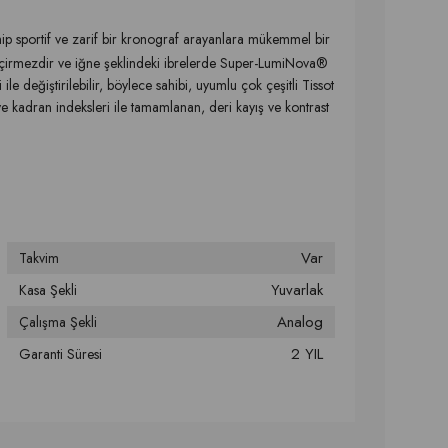
ahip sportif ve zarif bir kronograf arayanlara mükemmel bir
geçirmezdir ve iğne şeklindeki ibrelerde Super-LumiNova®
le değiştirilebilir, böylece sahibi, uyumlu çok çeşitli Tissot
 ve kadran indeksleri ile tamamlanan, deri kayış ve kontrast
Var
Takvim
Yuvarlak
Kasa Şekli
Analog
Çalışma Şekli
2 YIL
Garanti Süresi