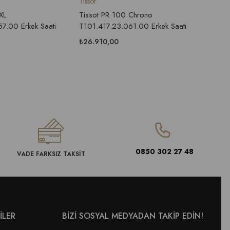
Tissot
Tissot
XL
Tissot PR 100 Chrono
Tissot
7.00 Erkek Saati
T101.417.23.061.00 Erkek Saati
T116.6
₺26.910,00
₺23.6
0850 302 27 48
VADE FARKSIZ TAKSİT
İLER
BİZİ SOSYAL MEDYADAN TAKİP EDİN!