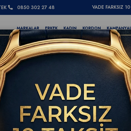
VADE FARKSIZ 10 TAKSİT
0 302 27 48
MARKALAR
ERKEK
KADIN
KORDON
KAMPANYA
 Erkek Saati T116.417.16.052.01
Tissot Chrono L 42m
T116.417.16.052.01
YENI
ÜRÜN
(0)
WhatsApp
Tıkla Sor
Tissot Resmi Bayi Doğrulama