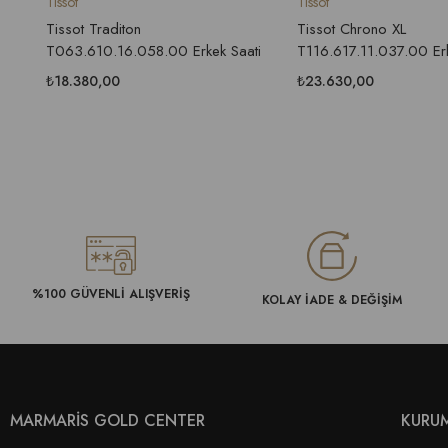
Tissot
Tissot
Tissot Traditon
Tissot Chrono XL
T063.610.16.058.00 Erkek Saati
T116.617.11.037.00 Erk
₺18.380,00
₺23.630,00
%100 GÜVENLİ ALIŞVERİŞ
KOLAY İADE & DEĞİŞİM
MARMARİS GOLD CENTER
KURU