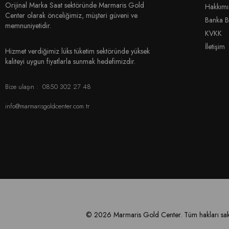
Orijinal Marka Saat sektöründe Marmaris Gold
Hakkım
Center olarak önceliğimiz, müşteri güveni ve
Banka Bi
memnuniyetidir.
KVKK
İletişim
Hizmet verdiğimiz lüks tüketim sektöründe yüksek
kaliteyi uygun fiyatlarla sunmak hedefimizdir.
Bize ulaşın :
0850 302 27 48
info@marmarisgoldcenter.com.tr
© 2026 Marmaris Gold Center. Tüm hakları sakl