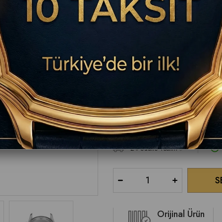
₺21.000,00
BU ÜRÜNDE TESLİM SÜRESİ 7-14 İŞ G
İletişim: 0850 302 27 48
24 Saatte Teslim ✅
Orijinal Ürün