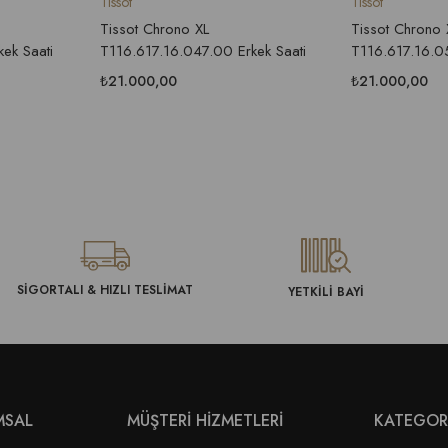
Tissot
Tissot
Tissot Chrono XL
Tissot Chrono 
ek Saati
T116.617.16.047.00 Erkek Saati
T116.617.16.05
₺21.000,00
₺21.000,00
SİGORTALI & HIZLI TESLİMAT
YETKİLİ BAYİ
MSAL
MÜŞTERİ HİZMETLERİ
KATEGOR