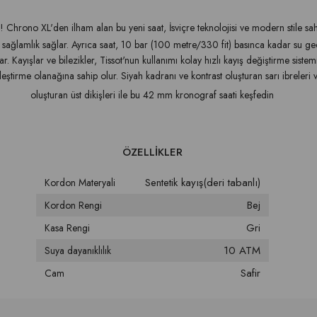
! Chrono XL'den ilham alan bu yeni saat, İsviçre teknolojisi ve modern stile s
sağlamlık sağlar. Ayrıca saat, 10 bar (100 metre/330 fit) basınca kadar su 
ayışlar ve bilezikler, Tissot'nun kullanımı kolay hızlı kayış değiştirme sistemi i
lleştirme olanağına sahip olur. Siyah kadranı ve kontrast oluşturan sarı ibreleri
oluşturan üst dikişleri ile bu 42 mm kronograf saati keşfedin
Sentetik kayış(deri tabanlı)
Kordon Materyali
Bej
Kordon Rengi
Gri
Kasa Rengi
10 ATM
Suya dayanıklılık
Safir
Cam