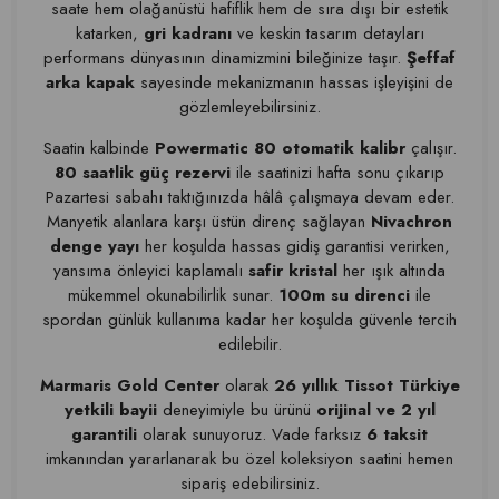
saate hem olağanüstü hafiflik hem de sıra dışı bir estetik
katarken,
gri kadranı
ve keskin tasarım detayları
performans dünyasının dinamizmini bileğinize taşır.
Şeffaf
arka kapak
sayesinde mekanizmanın hassas işleyişini de
gözlemleyebilirsiniz.
Saatin kalbinde
Powermatic 80 otomatik kalibr
çalışır.
80 saatlik güç rezervi
ile saatinizi hafta sonu çıkarıp
Pazartesi sabahı taktığınızda hâlâ çalışmaya devam eder.
Manyetik alanlara karşı üstün direnç sağlayan
Nivachron
denge yayı
her koşulda hassas gidiş garantisi verirken,
yansıma önleyici kaplamalı
safir kristal
her ışık altında
mükemmel okunabilirlik sunar.
100m su direnci
ile
spordan günlük kullanıma kadar her koşulda güvenle tercih
edilebilir.
Marmaris Gold Center
olarak
26 yıllık Tissot Türkiye
yetkili bayii
deneyimiyle bu ürünü
orijinal ve 2 yıl
garantili
olarak sunuyoruz. Vade farksız
6 taksit
imkanından yararlanarak bu özel koleksiyon saatini hemen
sipariş edebilirsiniz.