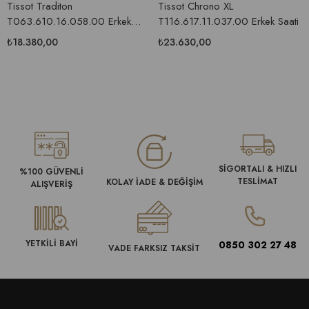
Tissot Traditon
Tissot Chrono XL
T063.610.16.058.00 Erkek
T116.617.11.037.00 Erkek Saati
Saati
₺18.380,00
₺23.630,00
SİGORTALI & HIZLI
%100 GÜVENLİ
TESLİMAT
KOLAY İADE & DEĞİŞİM
ALIŞVERİŞ
YETKİLİ BAYİ
0850 302 27 48
VADE FARKSIZ TAKSİT