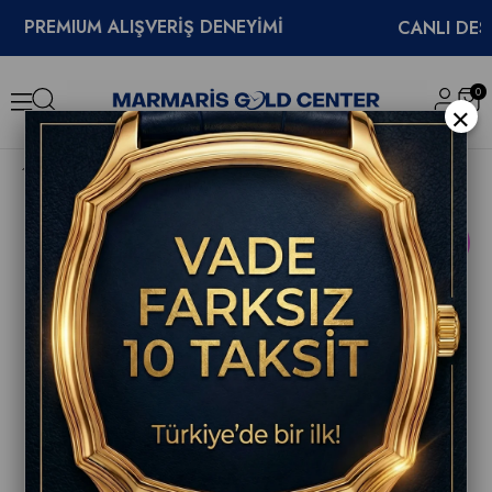
EMIUM ALIŞVERİŞ DENEYİMİ
CANLI DESTEK
0
×
Tissot Pinarello 43mm Erkek Saati T162.408.97.061.00
YENI
ÜRÜN