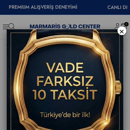
REMIUM ALIŞVERİŞ DENEYİMİ
CANLI DESTEK
0
×
Tissot PR 100 Sport Chic Bayan Saati T101.917.22.031.00