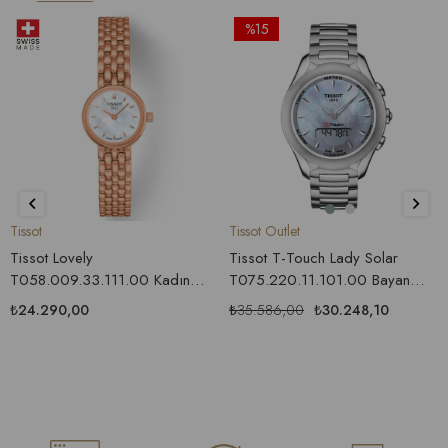
%15
Tissot
Tissot Outlet
Tissot Lovely
Tissot T-Touch Lady Solar
T058.009.33.111.00 Kadın
T075.220.11.101.00 Bayan
Saati
Saati
₺24.290,00
₺35.586,00
₺30.248,10