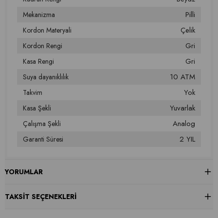
Pilli
Mekanizma
Çelik
Kordon Materyali
Gri
Kordon Rengi
Gri
Kasa Rengi
10 ATM
Suya dayanıklılık
Yok
Takvim
Yuvarlak
Kasa Şekli
Analog
Çalışma Şekli
2 YIL
Garanti Süresi
YORUMLAR
TAKSIT SEÇENEKLERI