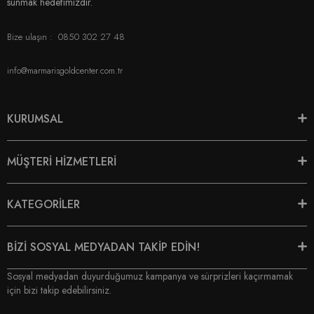
sunmak hedefimizdir.
Bize ulaşın :
0850 302 27 48
info@marmarisgoldcenter.com.tr
KURUMSAL
MÜŞTERİ HİZMETLERİ
KATEGORİLER
BİZİ SOSYAL MEDYADAN TAKİP EDİN!
Sosyal medyadan duyurduğumuz kampanya ve sürprizleri kaçırmamak
için bizi takip edebilirsiniz.