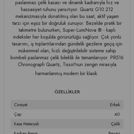
paslanmaz çelik kasası ve dinamik kadranıyla hız ve
hassasiyet ruhunu yansıtıyor. Quartz G10.212
mekanizmasıyla donatılmış olan bu saat, aktif yaşam
tarzı için eşsiz bir doğruluk sunuyor. Bezelde pratik bir
takimetre bulunurken, Super-LumiNova ® - kaplı
indeksler her koşulda görünürlüğü sağlıyor. Çok yönlü
tasarımı, iş toplantılarından gündelik gezilere geçiş için
mükemmel olan, hızlı değiştirilebilir sisteme sahip
bombeli paslanmaz çelik bileklik ile tamamlanıyor. PR516
Chronograph Quartz, Tissot'nun zengin mirasıyla
harmanlanmış modern bir klasik.
Erkek
Cinsiyet
40
Çap
Çelik
Kasa Materyali
Beyaz
Kadran Rengi