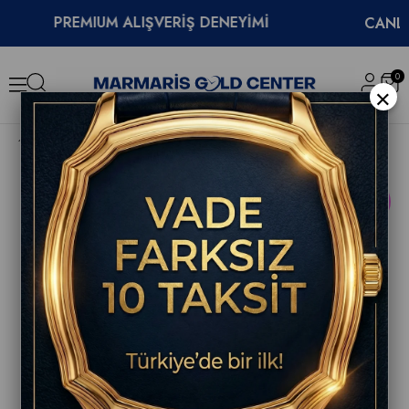
PREMIUM ALIŞVERİŞ DENEYİMİ
CANLI DES
0
×
Tissot PR516 40mm Erkek Saati T149.417.11.011.00
YENI
ÜRÜN