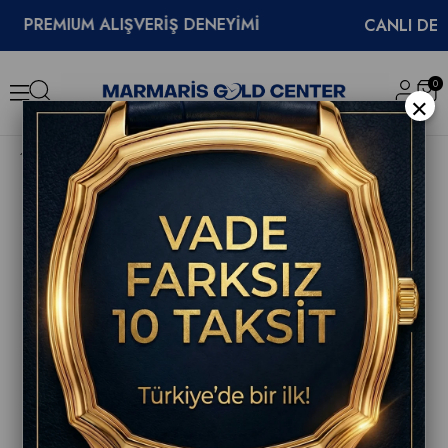
EMIUM ALIŞVERİŞ DENEYİMİ
CANLI DESTEK
0
×
Tissot PRX 35mm T137.210.11.091.00 Unisex Kol Saati