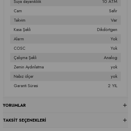
10 ATM
Suya dayanıklılık
Safir
Cam
Var
Takvim
Dikdörtgen
Kasa Şekli
Yok
Alarm
Yok
COSC
Analog
Çalışma Şekli
yok
Zemin Aydınlatma
yok
Nabız ölçer
2 YIL
Garanti Süresi
YORUMLAR
TAKSIT SEÇENEKLERI