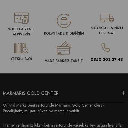
SİGORTALI & HIZLI
%100 GÜVENLİ
TESLİMAT
KOLAY İADE & DEĞİŞİM
ALIŞVERİŞ
YETKİLİ BAYİ
0850 302 27 48
VADE FARKSIZ TAKSİT
MARMARİS GOLD CENTER
Orijinal Marka Saat sektöründe Marmaris Gold Center olarak
önceliğimiz, müşteri güveni ve memnuniyetidir.
Hizmet verdiğimiz lüks tüketim sektöründe yüksek kaliteyi uygun fiyatlarla