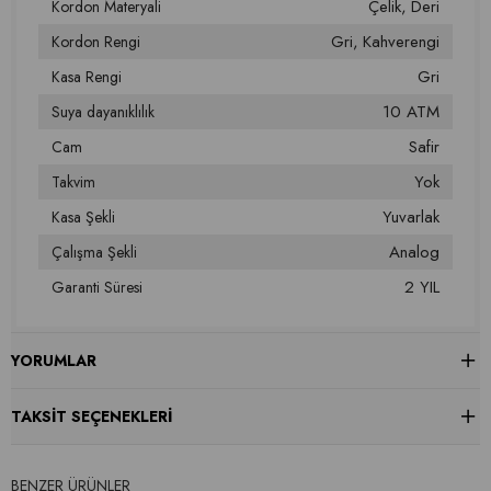
Çelik
Deri
Kordon Materyali
Gri
Kahverengi
Kordon Rengi
Gri
Kasa Rengi
10 ATM
Suya dayanıklılık
Safir
Cam
Yok
Takvim
Yuvarlak
Kasa Şekli
Analog
Çalışma Şekli
2 YIL
Garanti Süresi
YORUMLAR
TAKSIT SEÇENEKLERI
BENZER ÜRÜNLER