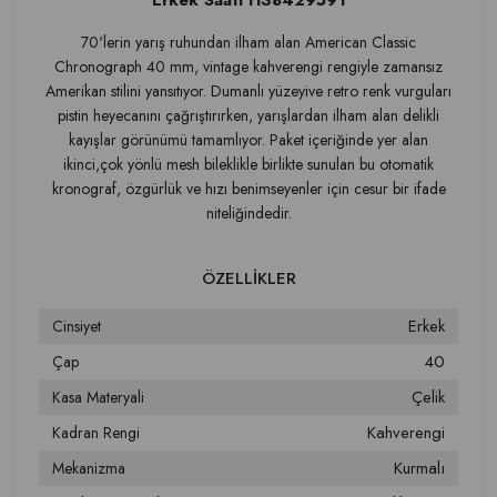
Erkek Saati H38429591
70'lerin yarış ruhundan ilham alan American Classic
Chronograph 40 mm, vintage kahverengi rengiyle zamansız
Amerikan stilini yansıtıyor. Dumanlı yüzeyive retro renk vurguları
pistin heyecanını çağrıştırırken, yarışlardan ilham alan delikli
kayışlar görünümü tamamlıyor. Paket içeriğinde yer alan
ikinci,çok yönlü mesh bileklikle birlikte sunulan bu otomatik
kronograf, özgürlük ve hızı benimseyenler için cesur bir ifade
niteliğindedir.
Erkek
Cinsiyet
40
Çap
Çelik
Kasa Materyali
Kahverengi
Kadran Rengi
Kurmalı
Mekanizma