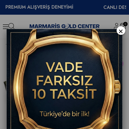
EMIUM ALIŞVERİŞ DENEYİMİ
CANLI DESTEK
0
×
Hamilton American Classic Intramatic Chronograph Erkek Saati H38429591
YENI
ÜRÜN