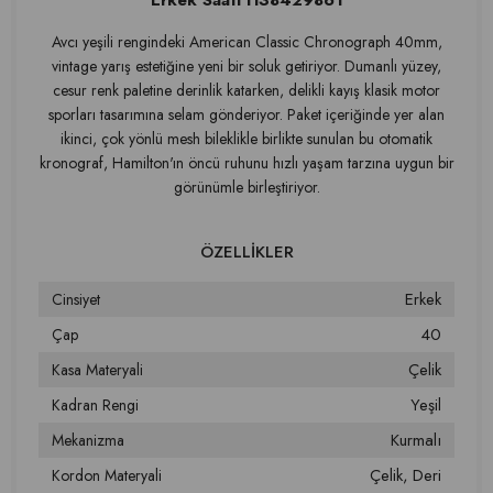
Erkek Saati H38429861
Avcı yeşili rengindeki American Classic Chronograph 40mm,
vintage yarış estetiğine yeni bir soluk getiriyor. Dumanlı yüzey,
cesur renk paletine derinlik katarken, delikli kayış klasik motor
sporları tasarımına selam gönderiyor. Paket içeriğinde yer alan
ikinci, çok yönlü mesh bileklikle birlikte sunulan bu otomatik
kronograf, Hamilton'ın öncü ruhunu hızlı yaşam tarzına uygun bir
görünümle birleştiriyor.
Erkek
Cinsiyet
40
Çap
Çelik
Kasa Materyali
Yeşil
Kadran Rengi
Kurmalı
Mekanizma
Çelik
Deri
Kordon Materyali