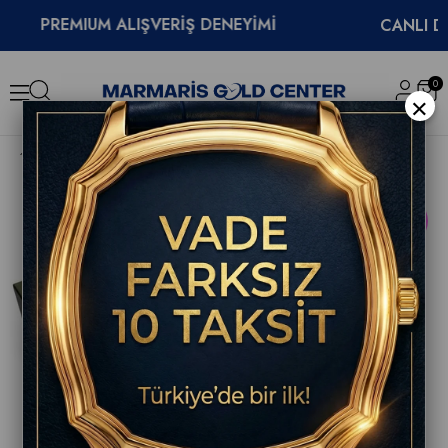
PREMIUM ALIŞVERİŞ DENEYİMİ
CANLI DESTE
0
×
Hamilton American Classic Intramatic Chronograph Erkek Saati H38429861
YENI
ÜRÜN