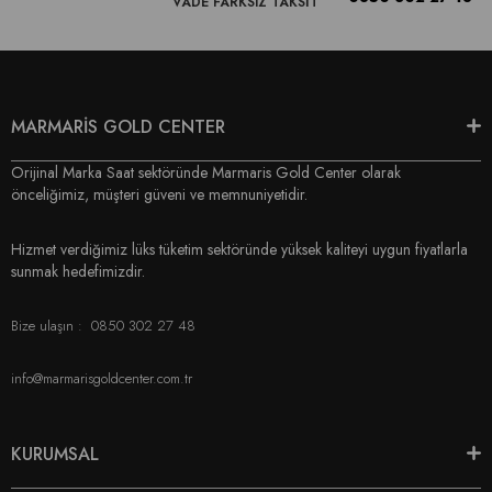
VADE FARKSIZ TAKSİT
MARMARİS GOLD CENTER
Orijinal Marka Saat sektöründe Marmaris Gold Center olarak
önceliğimiz, müşteri güveni ve memnuniyetidir.
Hizmet verdiğimiz lüks tüketim sektöründe yüksek kaliteyi uygun fiyatlarla
sunmak hedefimizdir.
Bize ulaşın :
0850 302 27 48
info@marmarisgoldcenter.com.tr
KURUMSAL