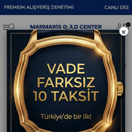
EMIUM ALIŞVERİŞ DENEYİMİ
CANLI DESTEK
0
×
Hamilton Khaki Aviation Pilot Day Date 42mm Erkek Kol Saati H64655941
YENI
ÜRÜN