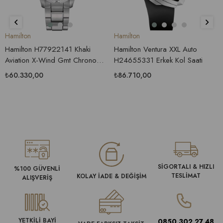
Hamilton
Hamilton
Hamilton H77922141 Khaki
Hamilton Ventura XXL Auto
Aviation X-Wind Gmt Chrono
H24655331 Erkek Kol Saati
Erkek Saati
₺60.330,00
₺86.710,00
SİGORTALI & HIZLI
%100 GÜVENLİ
TESLİMAT
KOLAY İADE & DEĞİŞİM
ALIŞVERİŞ
YETKİLİ BAYİ
0850 302 27 48