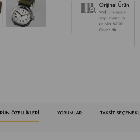
Orijinal Ürün
Web Sitemizde
sergilenen tüm
ürünler %100
Orijinaldir.
RÜN ÖZELLIKLERI
YORUMLAR
TAKSIT SEÇENEKL