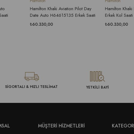
Hamilton
Hamilton
uto
Hamilton Khaki Aviation Pilot Day
Hamilton Khak
aati
Date Auto H64615135 Erkek Saati
Erkek Kol Saati
₺60.330,00
₺60.330,00
SİGORTALI & HIZLI TESLİMAT
YETKİLİ BAYİ
MSAL
MÜŞTERİ HİZMETLERİ
KATEGOR