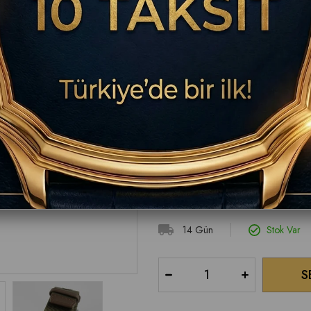
₺56.090,00
BU ÜRÜNDE TESLİM SÜRESİ 7-14 İŞ G
İletişim: 0850 302 27 48
Hamilton YETKİLİ BAYİ | 15.Yıl
14 Gün
Stok Var