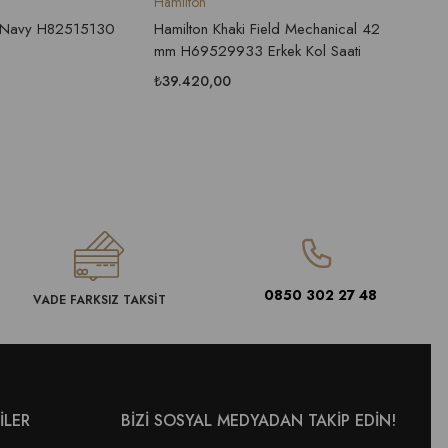
Hamilton
Hamilt
i Navy H82515130
Hamilton Khaki Field Mechanical 42
Hamilt
mm H69529933 Erkek Kol Saati
H70605
₺39.420,00
₺57.6
0850 302 27 48
VADE FARKSIZ TAKSİT
İLER
BİZİ SOSYAL MEDYADAN TAKİP EDİN!