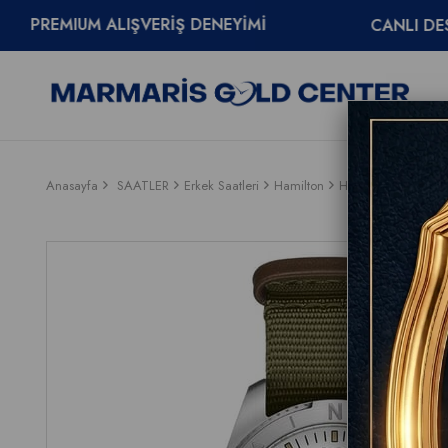
 ALIŞVERİŞ DENEYİMİ
CANLI DESTEK
08
Anasayfa
SAATLER
Erkek Saatleri
Hamilton
Hamilton Khaki Fi