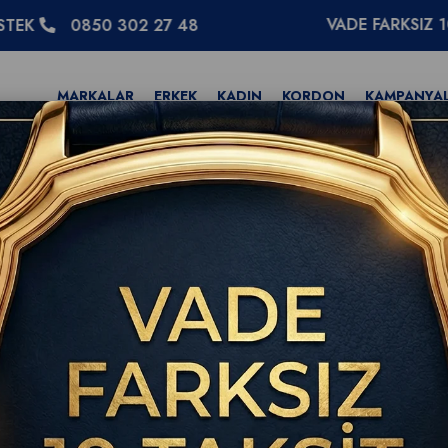
VADE FARKSIZ 10 TAKSİT
50 302 27 48
MARKALAR
ERKEK
KADIN
KORDON
KAMPANYA
eld Expedition 37mm Kol Saati H70225910
Hamilton Khaki Fiel
Kol Saati H70225910
(0)
WhatsApp
Tıkla Sor
Hamilton Resmi Bayi Doğrul