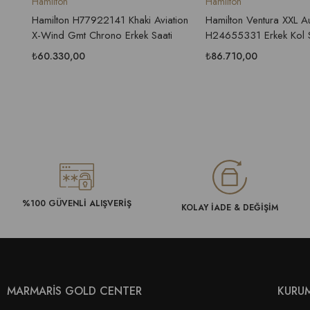
Hamilton
Hamilton
Hamilton H77922141 Khaki Aviation
Hamilton Ventura XXL A
X-Wind Gmt Chrono Erkek Saati
H24655331 Erkek Kol S
₺60.330,00
₺86.710,00
%100 GÜVENLİ ALIŞVERİŞ
KOLAY İADE & DEĞİŞİM
MARMARİS GOLD CENTER
KURU