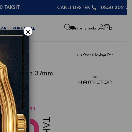
CANLI DESTEK
0850 302 27 48
LAR
KURUMSAL
0
×
Sipariş Takibi
< < Önceki Sayfaya Dön
d Expedition 37mm
ama için
tıklayın