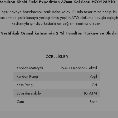
Hamilton Khaki Field Expedition 37mm Kol Saati H70225910
 açık havaya hazırlanmak artık daha kolay. Pusula tasarımına sahip bu 
lanmaz çelik kasaya yerleştirilmiş yeşil NATO dokuma kayışla eşleştir
kadranıyla şimdiye kadarki en sağlam saatiniz olacak.
, Sertifikalı Orjinal kutusunda 2 Yıl Hamilton Türkiye ve Ulusla
NATO Kordon-Tekstil
Kordon Materyali
Yeşil
Kordon Rengi
Gri
Kasa Rengi
10 ATM
Suya dayanıklılık
Safir
Cam