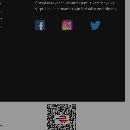
Sosyal medyadan duyurduğumuz kampanya ve
i
sürprizleri kaçırmamak için bizi takip edebilirsiniz.
ri
er
ri