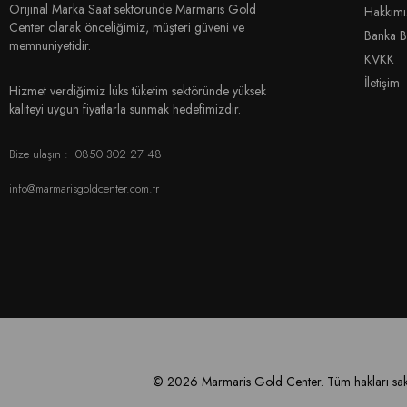
Orijinal Marka Saat sektöründe Marmaris Gold
Hakkım
Center olarak önceliğimiz, müşteri güveni ve
Banka Bi
memnuniyetidir.
KVKK
İletişim
Hizmet verdiğimiz lüks tüketim sektöründe yüksek
kaliteyi uygun fiyatlarla sunmak hedefimizdir.
Bize ulaşın :
0850 302 27 48
info@marmarisgoldcenter.com.tr
© 2026 Marmaris Gold Center. Tüm hakları sakl