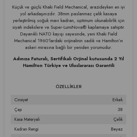
Küçük ve güçlü Khaki Field Mechanical, arazideyken en iyi
yol arkadaşınızdır. 38mm paslanmaz çelik kasaya
yerleştirilmiş soğuk mavi kadran, optimum okunabilirlik için
siyah indekslere ve Super-LumiNova® kaplamaya sahiptir.
Dayanıklı NATO kayışı sayesinde, yeni Khaki Field
Mechanical 1960’lardaki orijinalinin sadık ve Hamilton’ın
askeri mirasına bağlı bir yeniden yorumudur.
Adınıza Faturalı, Sertifikalı Orjinal kutusunda 2 Yıl
Hamilton Türkiye ve Uluslararası
Garantili
Erkek
Cinsiyet
38
Çap
Çelik
Kasa Materyali
Beyaz
Kadran Rengi