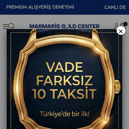
EMIUM ALIŞVERİŞ DENEYİMİ
CANLI DESTEK
0
×
Hamilton Khaki Field Mechanical 38mm Erkek Kol Saati H69439910