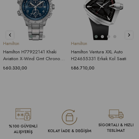
Hamilton
Hamilton
Hamilton H77922141 Khaki
Hamilton Ventura XXL Auto
Aviation X-Wind Gmt Chrono
H24655331 Erkek Kol Saati
Erkek Saati
₺60.330,00
₺86.710,00
SİGORTALI & HIZLI
%100 GÜVENLİ
TESLİMAT
KOLAY İADE & DEĞİŞİM
ALIŞVERİŞ