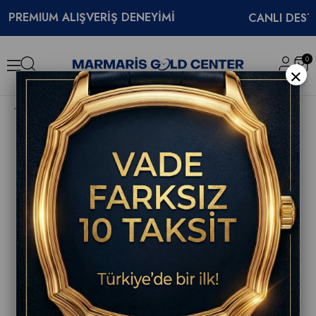
MIUM ALIŞVERİŞ DENEYİMİ
CANLI DESTEK
0
×
Hamilton Pilot Pioneer Mechanical Bronz 43mm H76709510 Erkek Saati