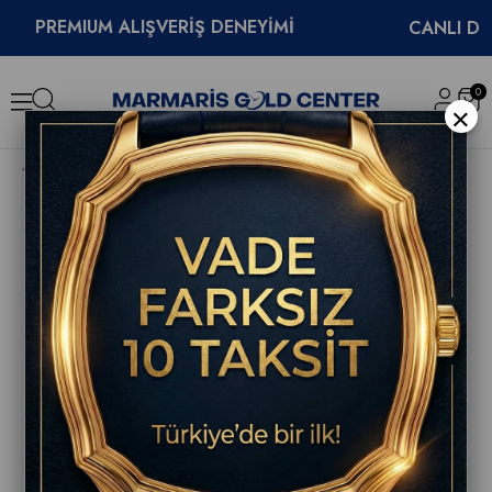
REMIUM ALIŞVERİŞ DENEYİMİ
CANLI DESTEK
0
×
Hamilton Ventura Elvis80 Skeleton Auto Dragon H24525332 Erkek Saati