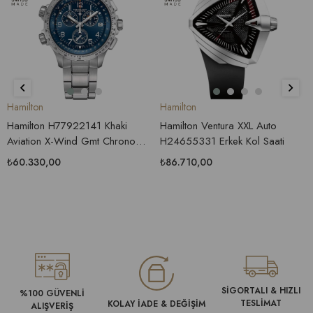
Hamilton
Hamilton
Hamilton H77922141 Khaki
Hamilton Ventura XXL Auto
Aviation X-Wind Gmt Chrono
H24655331 Erkek Kol Saati
Erkek Saati
₺60.330,00
₺86.710,00
SİGORTALI & HIZLI
%100 GÜVENLİ
TESLİMAT
KOLAY İADE & DEĞİŞİM
ALIŞVERİŞ