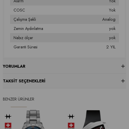
Yok
Alarm
Yok
COSC
Analog
Çalışma Şekli
yok
Zemin Aydınlatma
yok
Nabız ölçer
2 YIL
Garanti Süresi
YORUMLAR
TAKSIT SEÇENEKLERI
BENZER ÜRÜNLER