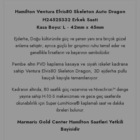
Hamilton Ventura Elvis80 Skeleton Auto Dragon
H24525332 Erkek Saati
Kasa Boyu
: L - 42mm x 45mm
Ejderha, Doğu kültüründe güç ve şansın yanı sıra birçok güzel
anlama sahiptir; ayrıca güçlü bir girişimci ruhu temsil eder ve
genellikle fırsatların ve başarının sembolüdür.
Pembe altın PVD kaplama kasaya ve siyah iskelet kadrana
sahip Ventura Elvis80 Skeleton Dragon, 3D ejderha pullu
kauçuk kayışla tamamlanıyor.
Kadranın altında, 80 saatlik güç rezervine ve Nivachron™ denge
yayına sahip H-10-S mekanizması ve gece geç saatlerde
okunabilirlik için Super-LumiNova® kaplamalı saat ve dakika
ibreleri bulunur.
Marmaris Gold Center Hamilton Saatleri Yetkili
Bayisidir